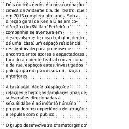
Dois ou três dedos é a nova ocupação
cênica da Andaime Cia. de Teatro, que
em 2015 completa oito anos. Sob a
direção geral de Kenia Dias em co-
direção com William Ferreira a
companhia se aventura em
desenvolver este novo trabalho dentro
de uma casa, um espaço residencial
ressignificado para promover o
encontro entre atores e espectadores
fora do ambiente teatral convencional
e da rua, espaços estes, investigados
pelo grupo em processos de criação
anteriores.
A casa aqui, não é o espaço de
relações e histórias familiares, mas de
subversões direcionadas à
sexualidade e ao instinto humano
propondo uma experiência de atração
e repulsa com o público.
O grupo desenvolveu a dramaturgia do