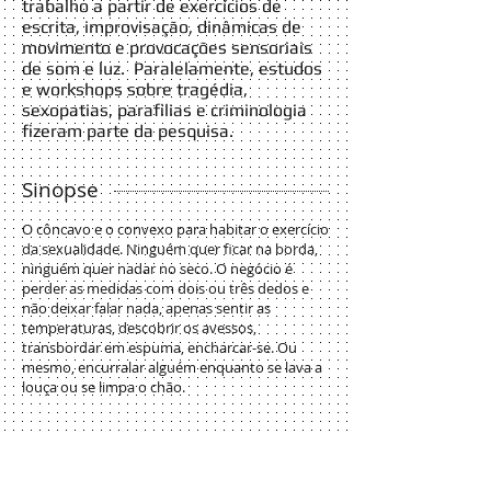
trabalho a partir de exercícios de
escrita, improvisação, dinâmicas de
movimento e provocações sensoriais
de som e luz. Paralelamente, estudos
e workshops sobre tragédia,
sexopatias, parafilias e criminologia
fizeram parte da pesquisa.
Sinopse
O côncavo e o convexo para habitar o exercício
da sexualidade. Ninguém quer ficar na borda,
ninguém quer nadar no seco. O negócio é
perder as medidas com dois ou três dedos e
não deixar falar nada, apenas sentir as
temperaturas, descobrir os avessos,
transbordar em espuma, encharcar-se. Ou
mesmo, encurralar alguém enquanto se lava a
louça ou se limpa o chão.