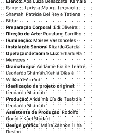
Elenco
: Ana Luíza Bellacosta, Kamala
Ramers, Larissa Mauro, Leonardo
Shamah, Patrícia Del Rey e Tatiana
Bittar
Preparação Corporal
: Edi Oliveira
Direção de Arte
: Roustang Carrilho
Iluminação
: Moisez Vasconcelos
Instalação Sonora
: Ricardo Garcia
Operação de Som e Luz
: Emanuela
Menezes
Dramaturgia
: Andaime Cia de Teatro,
Leonardo Shamah, Kenia Dias e
William Ferreira
Idealização de projeto original
:
Leonardo Shamah
Produção
: Andaime Cia de Teatro e
Leonardo Shamah
Assistente de Produção
: Rodolfo
Godoi e Kael Studart
Design gráfico
: Maíra Zannon | Ilha
Design