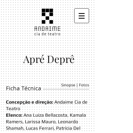
Apré Deprê
Sinopse
|
Fotos
Ficha Técnica
Concepção e direção:
Andaime Cia de
Teatro
Elenco:
Ana Luiza Bellacosta,
Kamala
Ramers,
Larissa Mauro,
Leonardo
Shamah,
Lucas Ferrari,
Patrícia Del